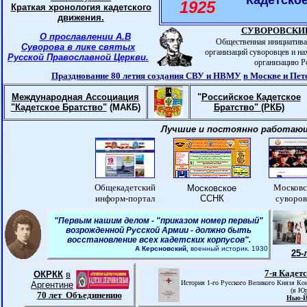
Кадетское
1925
Краткая хронология кадетского
движения.
СУВОРОВСКИ
О прославлении А.В
Общественная инициатива
Суворова в лике святых
организаций суворовцев и н
Русской Православной Церкви.
организацию Р
Празднование 80 летия создания СВУ и НВМУ
в Москве и Пет
Международная Ассоциация
"
Российское Кадетское
"Кадетское Братство"
(МАКБ)
Братство" (РКБ)
Лучшие и постоянно работаю
Общекадетский
Московс
Московское
информ-портал
ССНК
суворо
"Первым нашим делом - "приказом номер первый"
возрожденной Русской Армии - должно быть
восстановление всех кадетских корпусов".
А Керсновский,
военный историк. 1930
25-
7-я Кадет
ОКРКК
в
История 1-го Русского Великого Князя Ко
Аргентине
(в Юг
70 лет Объединению
Нью-Й