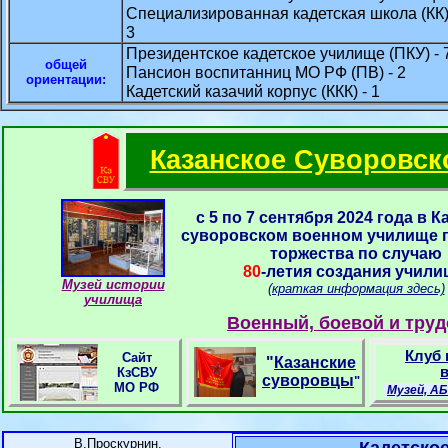
Специализированная кадетская школа (КК)
3
Президентское кадетское училище (ПКУ) - 
общей
Пансион воспитанниц МО РФ (ПВ) - 2
ориентации:
Кадетский казачий корпус (ККК) - 1
Казанское Суворовск
с 5 по 7 сентября 2024 года в 
суворовском военном училище 
торжества по случаю
80
-летия создания учили
Музей истории
(краткая информация здесь)
училища
Военный, боевой и труд
Клуб
Сайт
"
Казанские
в
КзСВУ
суворовцы
"
МО РФ
Музей, А
В.Проскурнин.