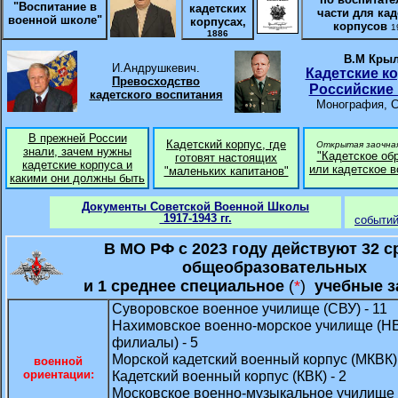
"Воспитание в
кадетских
части для кад
военной школе"
корпусах,
корпусов
1
1886
В.М Кры
И.Андрушкевич.
Кадетские ко
Превосходство
Российские
кадетского воспитания
Монография, С
В прежней России
К
адетский корпус, где
О
ткрытая заочная
знали, зачем нужны
"Кадетское об
готовят настоящих
кадетские корпуса и
или кадетское в
"маленьких капитанов"
какими они должны быть
Д
окументы
С
оветской Военной Школы
1917-1943 гг.
событий
В МО РФ с 2023 году действуют 32 с
общеобразовательных
и 1 среднее специальное
(
*
)
учебные з
Суворовское военное училище (СВУ) - 11
Нахимовское военно-морское училище (Н
филиалы) - 5
Морской кадетский военный корпус (МКВК) 
военной
ориентации:
Кадетский военный корпус (КВК) - 2
Московское военно-музыкальное училище