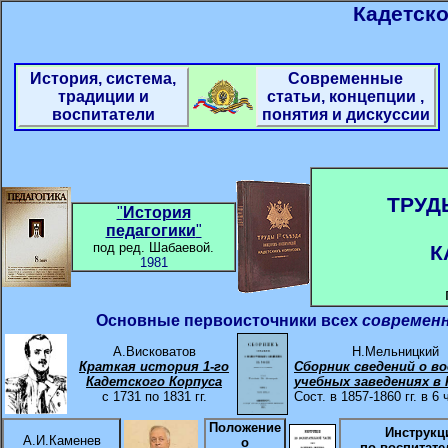
Кадетско
История, система,
Современные
традиции и
статьи, концепции ,
воспитатели
понятия и дискуссии
ТРУД
"
История
педагогики
"
под ред. Шабаевой.
К
1981
Основные первоисточники всех
современ
А.Висковатов
Н.Мельницкий
Краткая история 1-го
Сборник сведений о во
Кадетского Корпуса
учебных заведениях в 
с 1731 по 1831 гг.
Сост. в 1857-1860 гг. в 6
Положение
Инструкц
А.И.Каменев
о
по
воспитате