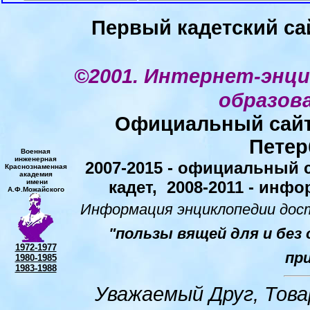
Первый кадетский сай
©
2001. Интернет-энци
образов
Официальный сай
Петер
Военная
инженерная
2007-2015 - официальный 
Краснознаменная
академия
имени
кадет, 2008-2011 - инф
А.Ф.Можайского
Информация энциклопедии дос
"пользы вящей для и без 
1972-1977
пр
1980-1985
1983-1988
Уважаемый Друг, Тов