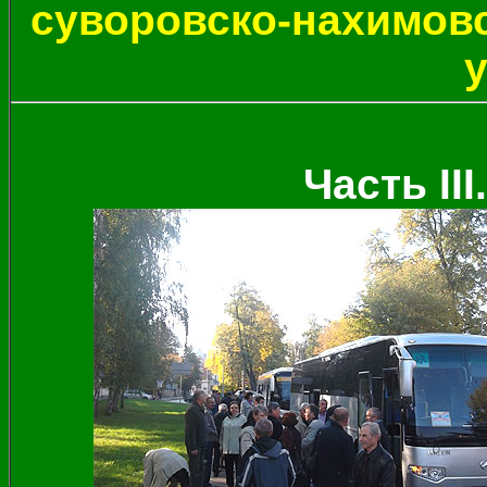
суворовско-нахимовс
Часть
III