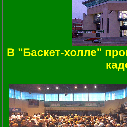
В "Баскет-холле" пр
кад