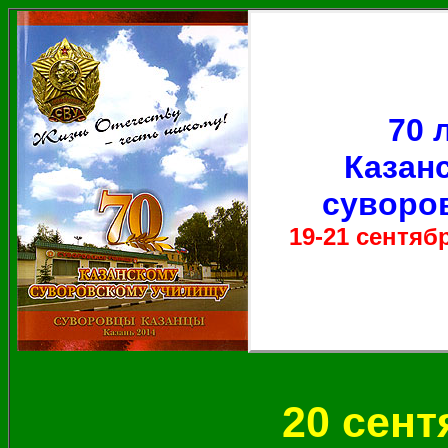
70 
Казан
суворо
19-21 сентяб
20 сент